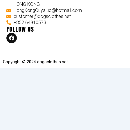
HONG KONG
HongKongOuyaluo@hotmail.com
customer@dogsclothes.net
+852 64910573
FOLLOW US
F
a
c
e
b
o
Copyright © 2024 dogsclothes.net
o
k