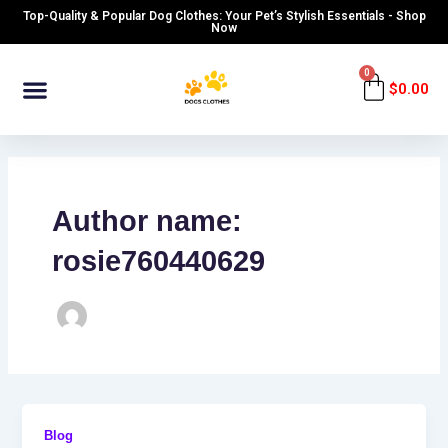
Skip
Top-Quality & Popular Dog Clothes: Your Pet’s Stylish Essentials - Shop
Now
to
content
Menu
0
Cart
$
0.00
Author name:
rosie760440629
Blog