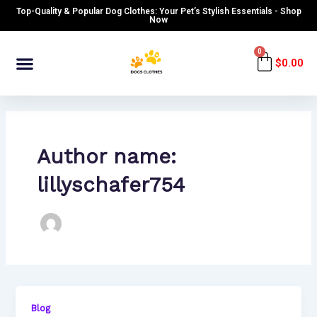
Skip
Top-Quality & Popular Dog Clothes: Your Pet’s Stylish Essentials - Shop
to
Now
content
Menu
0
Cart
$
0.00
Author name:
lillyschafer754
Blog