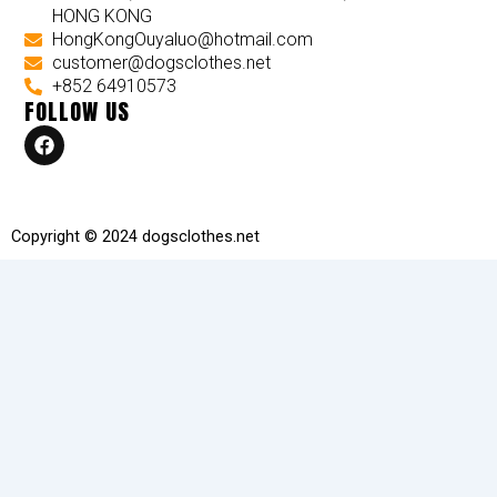
HONG KONG
HongKongOuyaluo@hotmail.com
customer@dogsclothes.net
+852 64910573
FOLLOW US
F
a
c
e
b
o
Copyright © 2024 dogsclothes.net
o
k