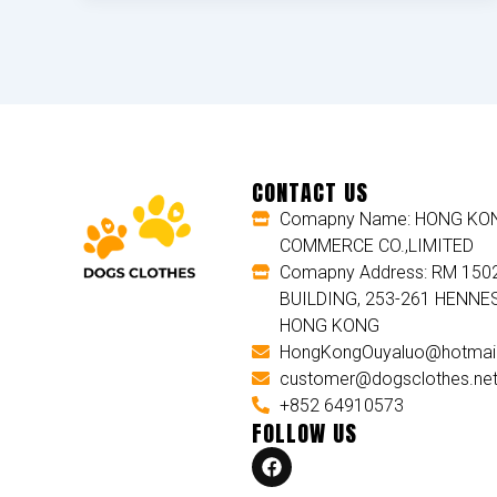
CONTACT US
Comapny Name: HONG KON
COMMERCE CO.,LIMITED
Comapny Address: RM 150
BUILDING, 253-261 HENNE
HONG KONG
HongKongOuyaluo@hotmai
customer@dogsclothes.ne
+852 64910573
FOLLOW US
F
a
c