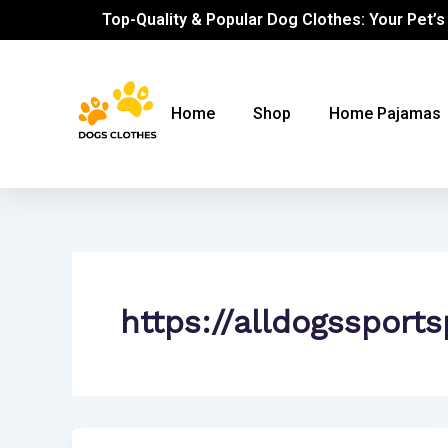
Skip
Top-Quality & Popular Dog Clothes: Your Pet’s
to
content
Home
Shop
Home Pajamas
https://alldogsspor