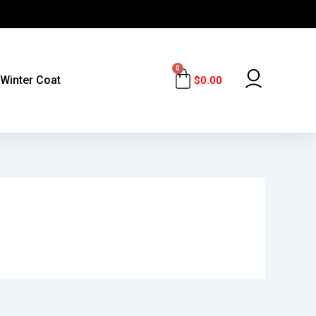
0
Cart
Winter Coat
$
0.00