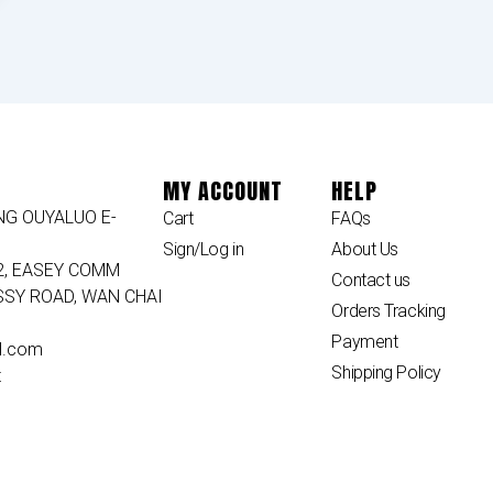
MY ACCOUNT
HELP
G OUYALUO E-
Cart
FAQs
Sign/Log in
About Us
2, EASEY COMM
Contact us
SSY ROAD, WAN CHAI
Orders Tracking
Payment
l.com
Shipping Policy‌
t