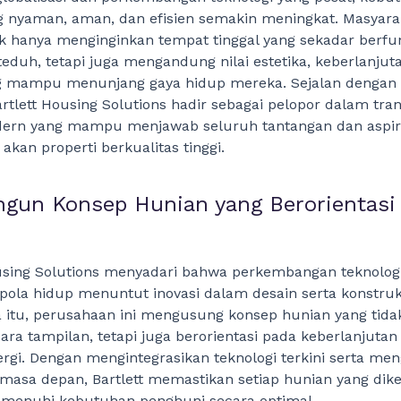
g nyaman, aman, dan efisien semakin meningkat. Masyar
dak hanya menginginkan tempat tinggal yang sekadar berfu
eduh, tetapi juga mengandung nilai estetika, keberlanjut
ng mampu menunjang gaya hidup mereka. Sejalan dengan 
artlett Housing Solutions hadir sebagai pelopor dalam tra
ern yang mampu menjawab seluruh tantangan dan aspir
akan properti berkualitas tinggi.
gun Konsep Hunian yang Berorientasi
ousing Solutions menyadari bahwa perkembangan teknolog
ola hidup menuntut inovasi dalam desain serta konstruk
 itu, perusahaan ini mengusung konsep hunian yang tida
ra tampilan, tetapi juga berorientasi pada keberlanjutan
nergi. Dengan mengintegrasikan teknologi terkini serta men
 masa depan, Bartlett memastikan setiap hunian yang di
nuhi kebutuhan penghuni secara optimal.