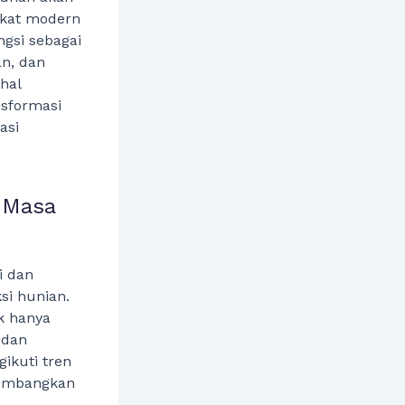
akat modern
ngsi sebagai
an, dan
hal
nsformasi
asi
 Masa
i dan
si hunian.
k hanya
 dan
gikuti tren
kembangkan