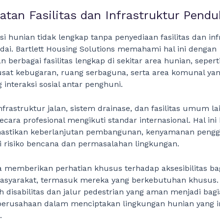
atan Fasilitas dan Infrastruktur Pend
i hunian tidak lengkap tanpa penyediaan fasilitas dan inf
ai. Bartlett Housing Solutions memahami hal ini dengan
 berbagai fasilitas lengkap di sekitar area hunian, seper
usat kebugaran, ruang serbaguna, serta area komunal ya
nteraksi sosial antar penghuni.
 infrastruktur jalan, sistem drainase, dan fasilitas umum l
ecara profesional mengikuti standar internasional. Hal ini
stikan keberlanjutan pembangunan, kenyamanan penggu
 risiko bencana dan permasalahan lingkungan.
ga memberikan perhatian khusus terhadap aksesibilitas ba
asyarakat, termasuk mereka yang berkebutuhan khusus. F
 disabilitas dan jalur pedestrian yang aman menjadi bagi
erusahaan dalam menciptakan lingkungan hunian yang in
.