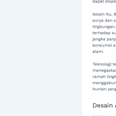
dapat diope
Selain itu,
surya dan s
lingkungan
terhadap su
jangka pan
konsumsi ai
alam.
Teknologi t
menegaskan
ramah ling
menggabungk
hunian yan
Desain 