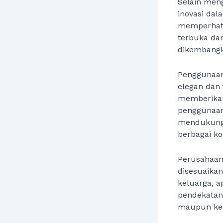
Selain meng
inovasi dal
memperhatik
terbuka da
dikembangk
Penggunaan
elegan dan 
memberikan
penggunaan 
mendukung 
berbagai ko
Perusahaan 
disesuaika
keluarga, a
pendekatan 
maupun kel