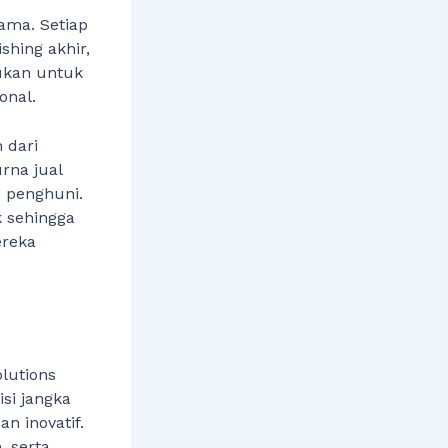
ama. Setiap
shing akhir,
kukan untuk
onal.
 dari
urna jual
n penghuni.
 sehingga
ereka
lutions
si jangka
n inovatif.
 serta