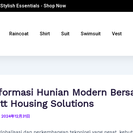
 Stylish Essentials - Shop Now
Raincoat
Shirt
Suit
Swimsuit
Vest
formasi Hunian Modern Ber
ett Housing Solutions
/
2024年12月31日
lobalisasi dan perkembangan teknologi yang pesat, kebu