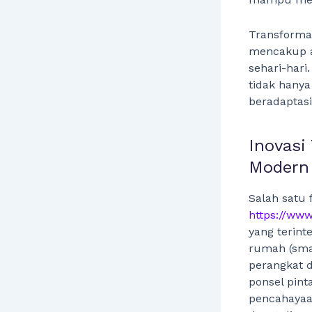
Transformas
mencakup a
sehari-hari
tidak hanya
beradaptas
Inovasi
Modern
Salah satu 
https://www
yang terint
rumah (sma
perangkat d
ponsel pint
pencahayaan