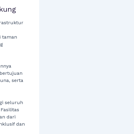
ukung
rastruktur
ti taman
ng
ainnya
 bertujuan
na, serta
gi seluruh
asilitas
an dari
klusif dan