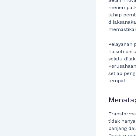
Selain inov
menempatkan
tahap pemba
dilaksanaka
memastikan 
Pelayanan p
filosofi pe
selalu dil
Perusahaan
setiap pen
tempati.
Menatap
Transformas
tidak hanya
panjang dal
Dengan men