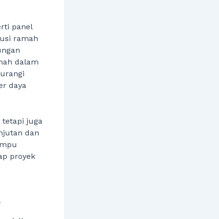
rti panel
lusi ramah
ungan
umah dalam
gurangi
er daya
tetapi juga
jutan dan
mampu
ap proyek
l