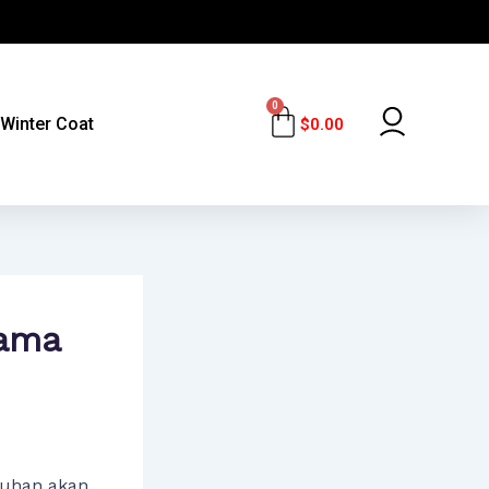
0
Cart
Winter Coat
$
0.00
sama
tuhan akan