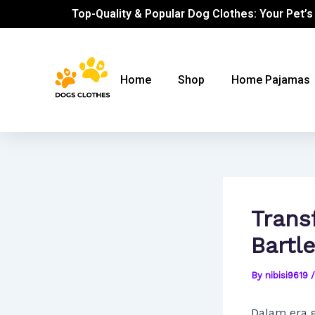
Skip
Post
Top-Quality & Popular Dog Clothes: Your Pet’s
to
navigation
content
Home
Shop
Home Pajamas
Trans
Bartl
By
nibisi9619
Dalam era g