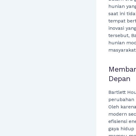
hunian yan
saat ini ti
tempat bert
inovasi ya
tersebut, B
hunian mod
masyarakat 
Memban
Depan
Bartlett H
perubahan p
Oleh karena
modern seca
efisiensi e
gaya hidup
mampu meme