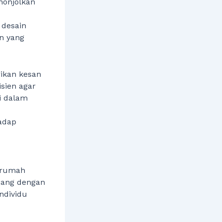
nonjolkan
 desain
n yang
ikan kesan
sien agar
i dalam
adap
i rumah
ncang dengan
ndividu