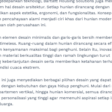
edepankan teknologi, Bartlett Housing Solutions juga me
am hal desain arsitektur. Setiap hunian dirancang dengan
an aspek estetika, ergonomi, dan fungsionalitas. Konsep
n pencahayaan alami menjadi ciri khas dari hunian moder
an oleh perusahaan ini.
 elemen desain minimalis dan garis-garis bersih member
timeless. Ruang-ruang dalam hunian dirancang secara efi
 kenyamanan maksimal bagi penghuni. Selain itu, inovas
material berkualitas tinggi dan ramah lingkungan turut
keberlanjutan desain serta memberikan ketahanan terh
ndisi cuaca ekstrem.
ini juga menyediakan berbagai pilihan desain yang dapat
n dengan kebutuhan dan gaya hidup penghuni. Mulai dar
partemen vertikal, hingga hunian komersial, semua dira
personalisasi yang tinggi agar memenuhi aspirasi setiap i
uarga.