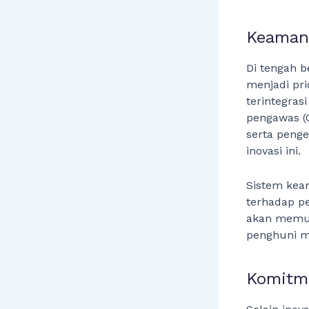
Keamana
Di tengah b
menjadi pri
terintegras
pengawas (C
serta penge
inovasi ini.
Sistem kea
terhadap pe
akan memung
penghuni m
Komitme