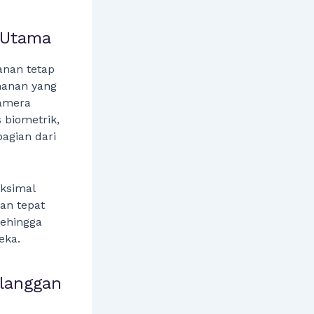
 Utama
anan tetap
amanan yang
Kamera
 biometrik,
agian dari
ksimal
an tepat
sehingga
eka.
elanggan