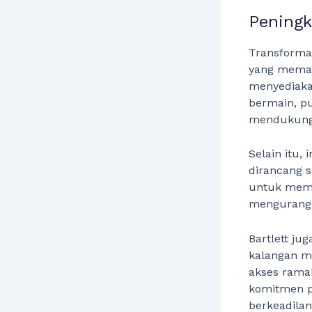
Peningk
Transformas
yang memad
menyediakan
bermain, p
mendukung i
Selain itu,
dirancang s
untuk mema
mengurangi
Bartlett ju
kalangan m
akses ramah
komitmen p
berkeadilan