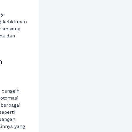
uga
g kehidupan
nian yang
ama dan
n
 canggih
 otomasi
berbagai
seperti
uangan,
ainnya yang