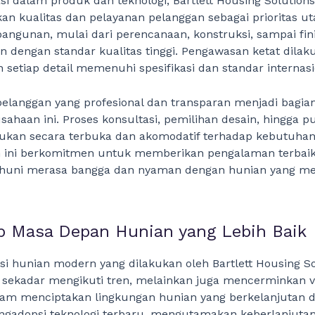
asi dalam produk dan teknologi, Bartlett Housing Solutions
 kualitas dan pelayanan pelanggan sebagai prioritas ut
ngunan, mulai dari perencanaan, konstruksi, sampai fini
n dengan standar kualitas tinggi. Pengawasan ketat dila
setiap detail memenuhi spesifikasi dan standar internasi
elanggan yang profesional dan transparan menjadi bagian
rusahaan ini. Proses konsultasi, pemilihan desain, hingga p
akukan secara terbuka dan akomodatif terhadap kebutuha
 ini berkomitmen untuk memberikan pengalaman terbaik
ghuni merasa bangga dan nyaman dengan hunian yang m
 Masa Depan Hunian yang Lebih Baik
i hunian modern yang dilakukan oleh Bartlett Housing So
 sekadar mengikuti tren, melainkan juga mencerminkan vi
am menciptakan lingkungan hunian yang berkelanjutan da
gadopsi teknologi terbaru, mengutamakan keberlanjutan,