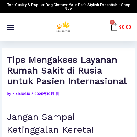
Skip
Post
Top-Quality & Popular Dog Clothes: Your Pet’s Stylish Essentials - Shop
to
navigation
Now
content
Menu
0
Cart
$
0.00
Tips Mengakses Layanan
Rumah Sakit di Rusia
untuk Pasien Internasional
By
nibisi9619
/
2025年10月1日
Jangan Sampai
Ketinggalan Kereta!