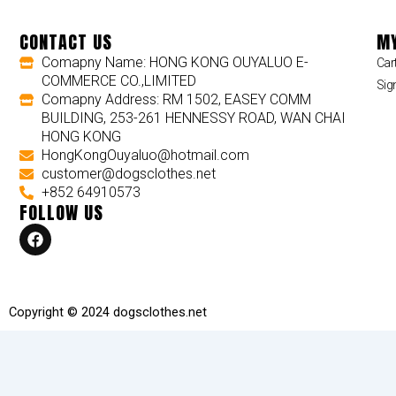
CONTACT US
MY
Comapny Name: HONG KONG OUYALUO E-
Car
COMMERCE CO.,LIMITED
Sig
Comapny Address: RM 1502, EASEY COMM
BUILDING, 253-261 HENNESSY ROAD, WAN CHAI
HONG KONG
HongKongOuyaluo@hotmail.com
customer@dogsclothes.net
+852 64910573
FOLLOW US
F
a
c
e
b
o
Copyright © 2024 dogsclothes.net
o
k