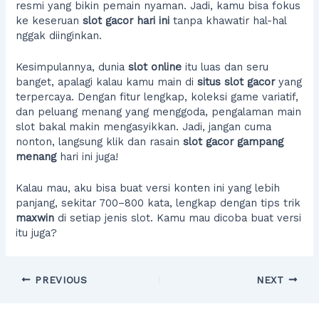
resmi yang bikin pemain nyaman. Jadi, kamu bisa fokus
ke keseruan
slot gacor hari ini
tanpa khawatir hal-hal
nggak diinginkan.
Kesimpulannya, dunia
slot online
itu luas dan seru
banget, apalagi kalau kamu main di
situs slot gacor
yang
terpercaya. Dengan fitur lengkap, koleksi game variatif,
dan peluang menang yang menggoda, pengalaman main
slot bakal makin mengasyikkan. Jadi, jangan cuma
nonton, langsung klik dan rasain
slot gacor gampang
menang
hari ini juga!
Kalau mau, aku bisa buat versi konten ini yang lebih
panjang, sekitar 700–800 kata, lengkap dengan tips trik
maxwin
di setiap jenis slot. Kamu mau dicoba buat versi
itu juga?
PREVIOUS
NEXT