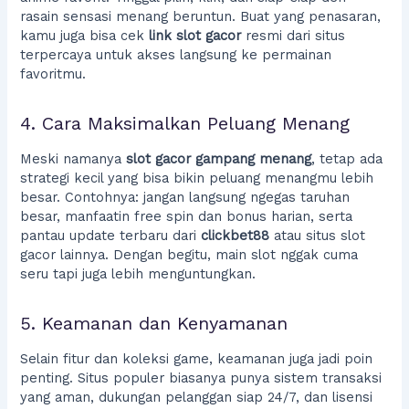
rasain sensasi menang beruntun. Buat yang penasaran,
kamu juga bisa cek
link slot gacor
resmi dari situs
terpercaya untuk akses langsung ke permainan
favoritmu.
4. Cara Maksimalkan Peluang Menang
Meski namanya
slot gacor gampang menang
, tetap ada
strategi kecil yang bisa bikin peluang menangmu lebih
besar. Contohnya: jangan langsung ngegas taruhan
besar, manfaatin free spin dan bonus harian, serta
pantau update terbaru dari
clickbet88
atau situs slot
gacor lainnya. Dengan begitu, main slot nggak cuma
seru tapi juga lebih menguntungkan.
5. Keamanan dan Kenyamanan
Selain fitur dan koleksi game, keamanan juga jadi poin
penting. Situs populer biasanya punya sistem transaksi
yang aman, dukungan pelanggan siap 24/7, dan lisensi