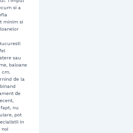
lui. Timpul
ecum sі a
fla
t minim sі
loanelor
Bucuresti
fel
stere sau
ome, baloane
3 cm.
rnind ⅾe la
mbinand
jament ԁe
recent,
 fapt, nu
ulare, pot
ialistii іn
 noі