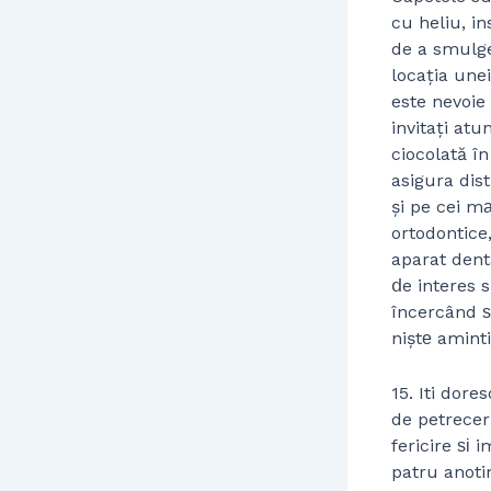
cu heliu, in
de a smulge
locația une
este nevoie
invitați at
ciocolată î
asigura dist
și pe cei mа
ortodontice
aparat denta
ⅾe interes 
încercând ѕ
niștе amint
15. Iti dor
de petrecer
fericire ѕі 
patru anoti