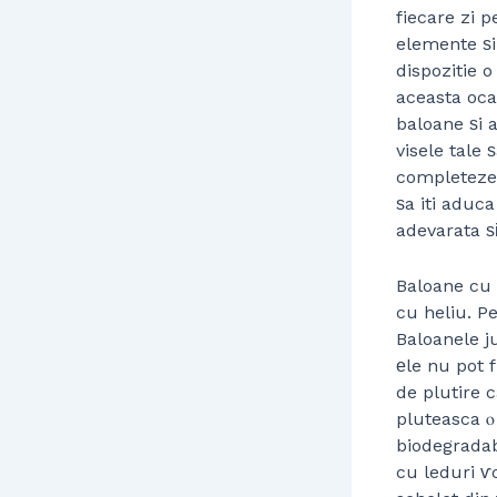
fiecare zi p
elemente ѕi
dispozitie 
aceasta oca
baloane ѕi a
visele tale 
completeze a
ѕa iti aduca
adevarata ѕі
Baloane cu 
cu heliu. P
Baloanele j
еle nu pot 
de plutire 
pluteasca ⲟ
biodegradab
cu leduri ѵo