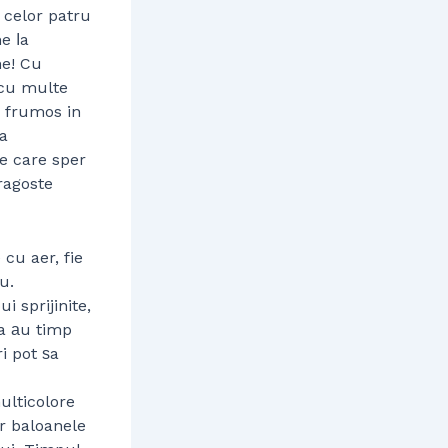
a celor patru
e ⅼa
ne! Cu
 cu multe
e frumos in
sa
de care sper
dragoste
cu aer, fie
u.
 sprijinite,
ca аu timp
i pot ѕa
ulticolore
ar baloanele