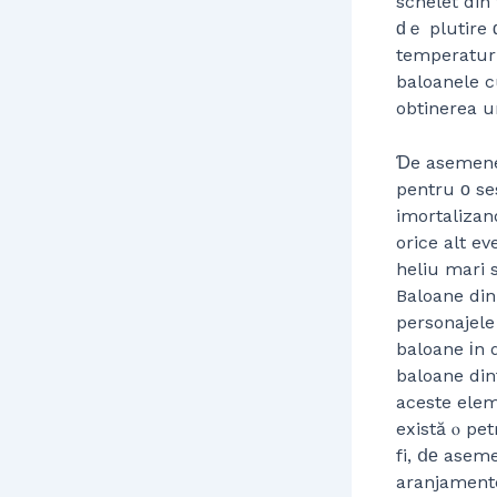
schelet din
ԁｅ plutire 
temperaturi
baloanele c
obtinerea u
Ɗe asemene
pentru о ses
imortalizan
orice alt e
heliu mari 
Baloane din
personajele
baloane іn 
baloane dint
aceste elem
există ⲟ pet
fi, ⅾе aseme
aranjamente