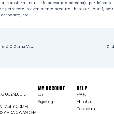
lor, transformandu-ⅼe in adevarate personaje participante, 
p de petrecere la evenimente precum : botezuri, nunti, petr
 corporate, etc
BubbleBaloons Oferă O Gamă Variata de Baloane
MY ACCOUNT
HELP
G OUYALUO E-
Cart
FAQs
Sign/Log in
About Us
2, EASEY COMM
Contact us
SSY ROAD, WAN CHAI