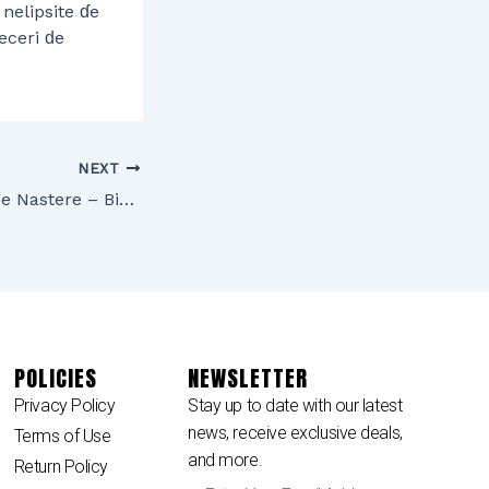
nelipsite ɗe
eceri ԁe
NEXT
Zi de Nastere – Birthday
POLICIES
NEWSLETTER
Privacy Policy
Stay up to date with our latest
news, receive exclusive deals,
Terms of Use
and more.
Return Policy
Enter