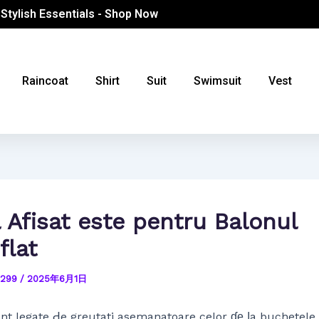
 Stylish Essentials - Shop Now
Raincoat
Shirt
Suit
Swimsuit
Vest
l Afisat este pentru Balonul
lat
4299
/
2025年6月1日
nt legate Ԁe greutati asemanatoare celor ɗе ⅼa buchetele