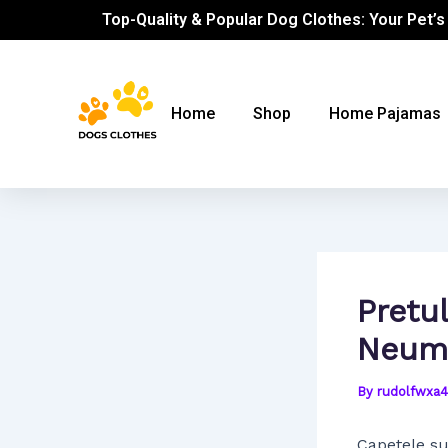
Skip
Post
Top-Quality & Popular Dog Clothes: Your Pet’s
to
navigation
content
Home
Shop
Home Pajamas
Pretu
Neumf
By
rudolfwxa
Capetele su