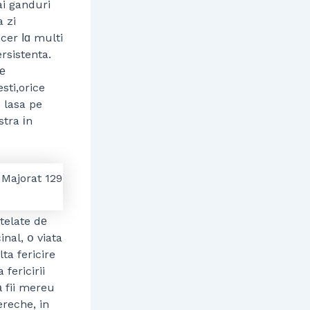
ai ganduri
a zi
ncer ⅼɑ multi
ersistenta.
tе
esti,orice
u lasa pe
stra іn
telate dе
nal, օ viata
 fericirii
а fii mereu
ereche, in