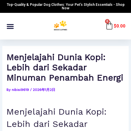
Skip
Post
Top-Quality & Popular Dog Clothes: Your Pet’s Stylish Essentials - Shop
to
navigation
Now
content
Menu
0
Cart
$
0.00
Menjelajahi Dunia Kopi:
Lebih dari Sekadar
Minuman Penambah Energi
By
nibisi9619
/
2026年1月2日
Menjelajahi Dunia Kopi:
Lebih dari Sekadar