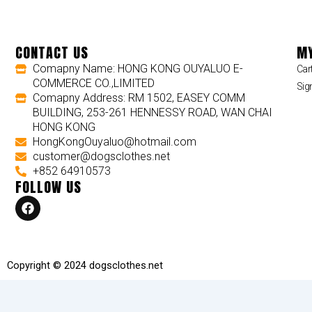
CONTACT US
MY
Comapny Name: HONG KONG OUYALUO E-
Car
COMMERCE CO.,LIMITED
Sig
Comapny Address: RM 1502, EASEY COMM
BUILDING, 253-261 HENNESSY ROAD, WAN CHAI
HONG KONG
HongKongOuyaluo@hotmail.com
customer@dogsclothes.net
+852 64910573
FOLLOW US
F
a
c
e
b
o
Copyright © 2024 dogsclothes.net
o
k