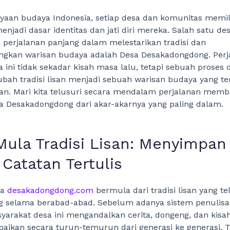
aan budaya Indonesia, setiap desa dan komunitas memili
enjadi dasar identitas dan jati diri mereka. Salah satu de
perjalanan panjang dalam melestarikan tradisi dan
kan warisan budaya adalah Desa Desakadongdong. Perj
a ini tidak sekadar kisah masa lalu, tetapi sebuah proses 
bah tradisi lisan menjadi sebuah warisan budaya yang t
tan. Mari kita telusuri secara mendalam perjalanan mem
a Desakadongdong dari akar-akarnya yang paling dalam.
Mula Tradisi Lisan: Menyimpan
Catatan Tertulis
sa
desakadongdong.com
bermula dari tradisi lisan yang te
g selama berabad-abad. Sebelum adanya sistem penulisa
yarakat desa ini mengandalkan cerita, dongeng, dan kisa
aikan secara turun-temurun dari generasi ke generasi. Tr