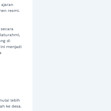
 ajaran
men resmi.
 secara
ilaturahmi,
ng di
ini menjadi
a
ulai lebih
ah ke desa.