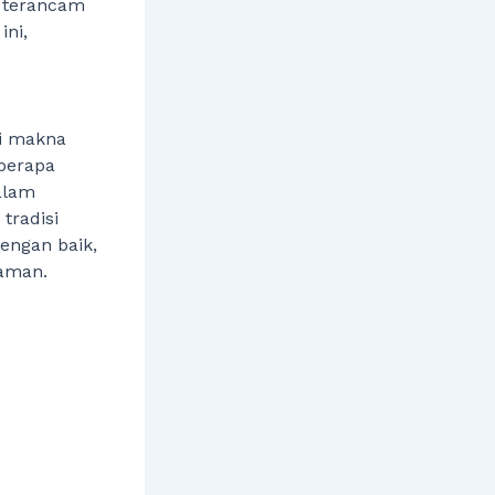
i terancam
ini,
ji makna
eberapa
alam
tradisi
engan baik,
 aman.