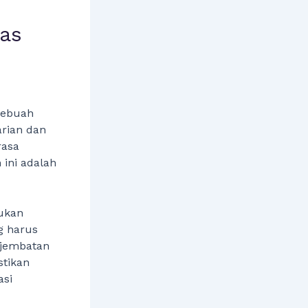
tas
sebuah
rian dan
rasa
 ini adalah
bukan
g harus
 jembatan
tikan
asi