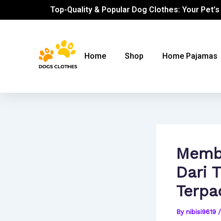
Skip
Post
Top-Quality & Popular Dog Clothes: Your Pet’s
to
navigation
content
Home
Shop
Home Pajamas
Membo
Dari 
Terpa
By
nibisi9619