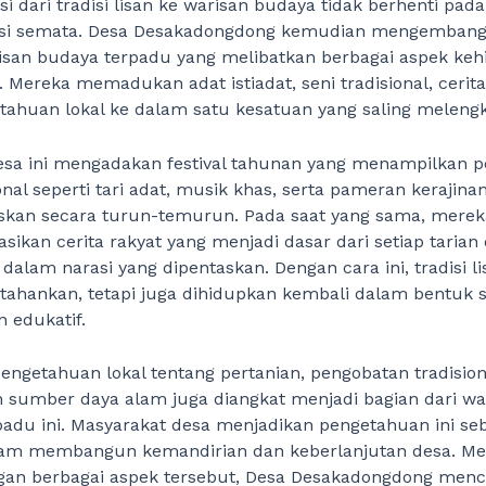
i dari tradisi lisan ke warisan budaya tidak berhenti pada
si semata. Desa Desakadongdong kemudian mengembang
isan budaya terpadu yang melibatkan berbagai aspek ke
 Mereka memadukan adat istiadat, seni tradisional, cerita
tahuan lokal ke dalam satu kesatuan yang saling melengk
desa ini mengadakan festival tahunan yang menampilkan 
ional seperti tari adat, musik khas, serta pameran kerajina
iskan secara turun-temurun. Pada saat yang sama, merek
sikan cerita rakyat yang menjadi dasar dari setiap taria
 dalam narasi yang dipentaskan. Dengan cara ini, tradisi li
tahankan, tetapi juga dihidupkan kembali dalam bentuk s
 edukatif.
 pengetahuan lokal tentang pertanian, pengobatan tradision
 sumber daya alam juga diangkat menjadi bagian dari wa
adu ini. Masyarakat desa menjadikan pengetahuan ini seb
lam membangun kemandirian dan keberlanjutan desa. Mel
an berbagai aspek tersebut, Desa Desakadongdong menc