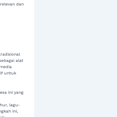
 relevan dan
tradisional
ebagai alat
 media
if untuk
esa ini yang
hur, lagu-
gkah ini,