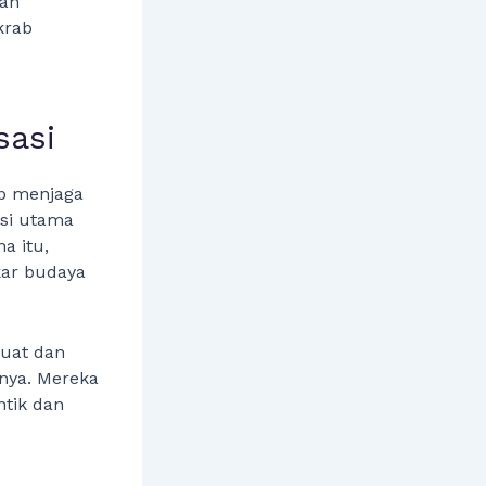
nah
krab
sasi
ap menjaga
nsi utama
a itu,
kar budaya
kuat dan
nya. Mereka
ntik dan