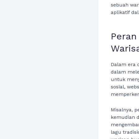
sebuah wari
aplikatif d
Peran
Waris
Dalam era d
dalam mele
untuk meny
sosial, web
memperkenal
Misalnya, p
kemudian di
mengembangk
lagu tradis