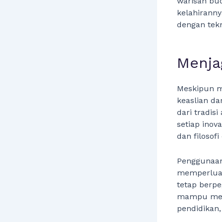
warisan bu
kelahirann
dengan tekn
Menja
Meskipun me
keaslian d
dari tradis
setiap inov
dan filosofi
Penggunaan
memperluas
tetap berpe
mampu memb
pendidikan,