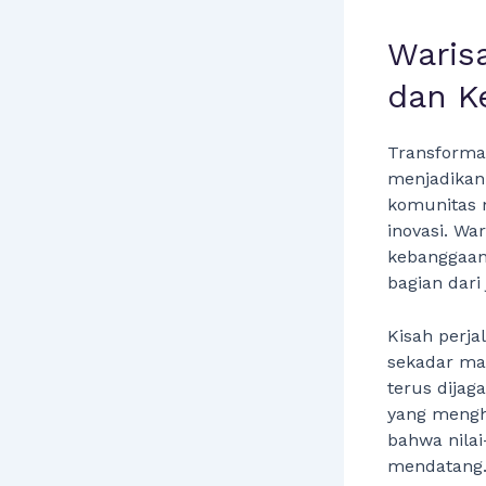
Warisa
dan K
Transformas
menjadikan
komunitas 
inovasi. W
kebanggaan 
bagian dari 
Kisah perj
sekadar ma
terus dijag
yang mengh
bahwa nilai
mendatang