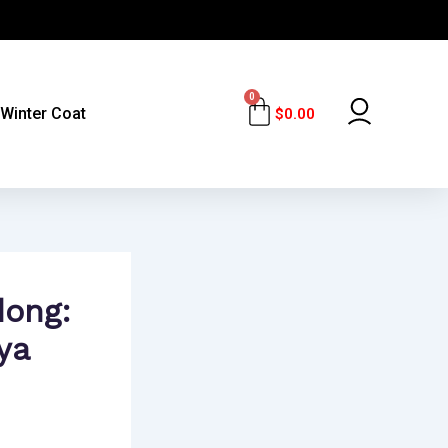
0
Cart
Winter Coat
$
0.00
ong:
ya