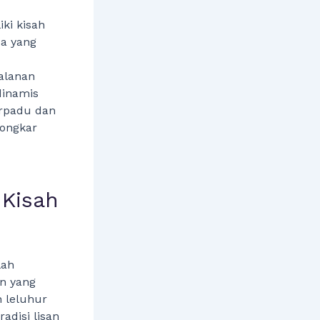
ki kisah
sa yang
alanan
dinamis
erpadu dan
bongkar
 Kisah
lah
n yang
h leluhur
adisi lisan