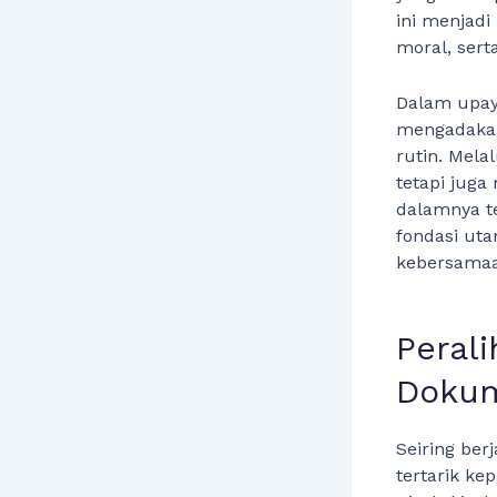
ini menjadi
moral, sert
Dalam upaya
mengadakan
rutin. Mela
tetapi jug
dalamnya te
fondasi ut
kebersamaa
Perali
Dokum
Seiring ber
tertarik k