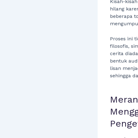
Kisah-kisah
hilang karen
beberapa t
mengumpulk
Proses ini 
filosofis, 
cerita diad
bentuk audi
lisan menja
sehingga da
Meran
Mengg
Penge