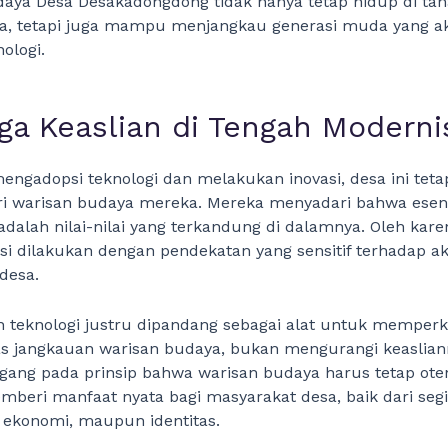
daya Desa Desakadongdong tidak hanya tetap hidup di ta
ya, tetapi juga mampu menjangkau generasi muda yang a
ologi.
ga Keaslian di Tengah Moderni
ngadopsi teknologi dan melakukan inovasi, desa ini tet
ari warisan budaya mereka. Mereka menyadari bahwa ese
i adalah nilai-nilai yang terkandung di dalamnya. Oleh karen
asi dilakukan dengan pendekatan yang sensitif terhadap a
 desa.
 teknologi justru dipandang sebagai alat untuk memper
 jangkauan warisan budaya, bukan mengurangi keaslian
gang pada prinsip bahwa warisan budaya harus tetap ote
eri manfaat nyata bagi masyarakat desa, baik dari segi
 ekonomi, maupun identitas.