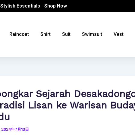
 Stylish Essentials - Shop Now
Raincoat
Shirt
Suit
Swimsuit
Vest
ngkar Sejarah Desakadongd
Tradisi Lisan ke Warisan Buda
du
/
2024年7月13日