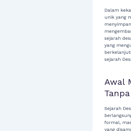
Dalam kekay
unik yang m
menyimpan 
mengembang
sejarah des
yang mengu
berkelanju
sejarah Des
Awal 
Tanpa 
Sejarah De
berlangsun
formal, mas
yang disamp