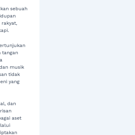
kan sebuah
hidupan
 rakyat,
api.
pertunjukan
n tangan
a
n dan musik
san tidak
eni yang
al, dan
risan
agai aset
alui
iptakan