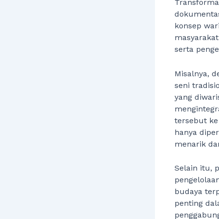
Transformas
dokumenta
konsep war
masyarakat.
serta penge
Misalnya, 
seni tradis
yang diwar
mengintegra
tersebut ke
hanya diper
menarik dan
Selain itu,
pengelolaan
budaya terp
penting da
penggabung