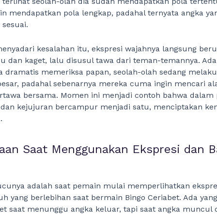
r terlihat seolah-olah dia sudah mendapatkan pola tertent
kin mendapatkan pola lengkap, padahal ternyata angka ya
 sesuai.
menyadari kesalahan itu, ekspresi wajahnya langsung ber
u dan kaget, lalu disusul tawa dari teman-temannya. Ada
a dramatis memeriksa papan, seolah-olah sedang melak
 besar, padahal sebenarnya mereka cuma ingin mencari al
tertawa bersama. Momen ini menjadi contoh bahwa dalam
 dan kejujuran bercampur menjadi satu, menciptakan ke
.
aan Saat Menggunakan Ekspresi dan B
lucunya adalah saat pemain mulai memperlihatkan ekspre
h yang berlebihan saat bermain Bingo Ceriabet. Ada yan
get saat menunggu angka keluar, tapi saat angka muncul 