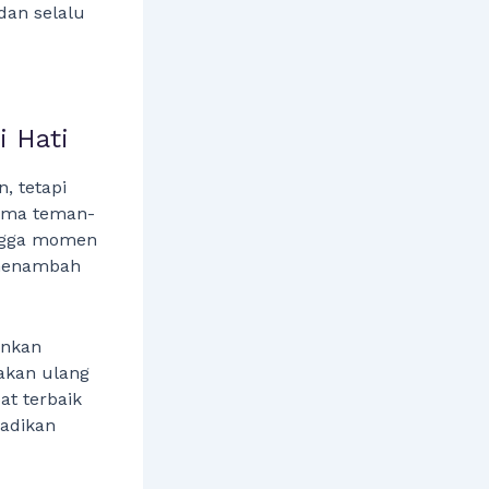
dan selalu
 Hati
, tetapi
sama teman-
ingga momen
 menambah
inkan
takan ulang
at terbaik
adikan