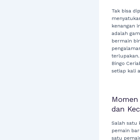
Tak bisa d
menyatukan
kenangan i
adalah gam
bermain bin
pengalaman
terlupakan.
Bingo Ceria
setiap kali
Momen P
dan Ke
Salah satu
pemain baru
satu pemai