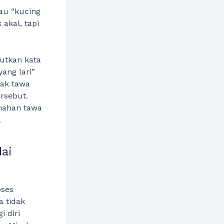
au “kucing
akal, tapi
utkan kata
ang lari”
lak tawa
rsebut.
nahan tawa
.
ai
oses
 tidak
 diri