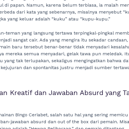
l di papan. Namun, karena belum terbiasa, ia malah me
erbeda dari kata yang sebenarnya, misalnya menyebut “k
gka yang keluar adalah “kuku” atau “kupu-kupu.”
an-teman yang langsung tertawa terpingkal-pingkal mem
jadi sangat cair. Ada yang mengira itu sekadar candaan, 
main baru tersebut benar-benar tidak menyadari kesalahan
nya mereka semua menyadari, gelak tawa pun meledak. It
 yang tak terlupakan, sekaligus mengingatkan bahwa d
kejujuran dan spontanitas justru menjadi sumber tertaw
an Kreatif dan Jawaban Absurd yang T
inan Bingo Ceriabet, salah satu hal yang sering memicu
ban-jawaban absurd dan out of the box dari pemain. Misa
inan adalah “Hewan Peliharaan,” dan pemain ditantang