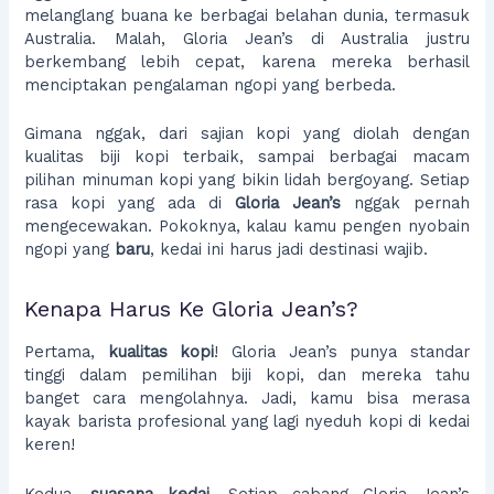
melanglang buana ke berbagai belahan dunia, termasuk
Australia. Malah, Gloria Jean’s di Australia justru
berkembang lebih cepat, karena mereka berhasil
menciptakan pengalaman ngopi yang berbeda.
Gimana nggak, dari sajian kopi yang diolah dengan
kualitas biji kopi terbaik, sampai berbagai macam
pilihan minuman kopi yang bikin lidah bergoyang. Setiap
rasa kopi yang ada di
Gloria Jean’s
nggak pernah
mengecewakan. Pokoknya, kalau kamu pengen nyobain
ngopi yang
baru
, kedai ini harus jadi destinasi wajib.
Kenapa Harus Ke Gloria Jean’s?
Pertama,
kualitas kopi
! Gloria Jean’s punya standar
tinggi dalam pemilihan biji kopi, dan mereka tahu
banget cara mengolahnya. Jadi, kamu bisa merasa
kayak barista profesional yang lagi nyeduh kopi di kedai
keren!
Kedua,
suasana kedai
. Setiap cabang Gloria Jean’s