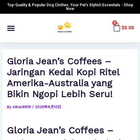
Skip
Post
Top-Quality & Popular Dog Clothes: Your Pet’s Stylish Essentials - Shop
to
navigation
Now
content
Menu
0
Cart
$
0.00
Gloria Jean’s Coffees –
Jaringan Kedai Kopi Ritel
Amerika-Australia yang
Bikin Ngopi Lebih Seru!
By
nibisi9619
/
2025年8月13日
Gloria Jean’s Coffees –