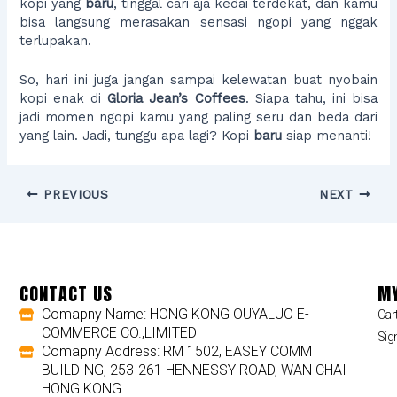
kopi yang
baru
, tinggal cari aja kedai terdekat, dan kamu
bisa langsung merasakan sensasi ngopi yang nggak
terlupakan.
So, hari ini juga jangan sampai kelewatan buat nyobain
kopi enak di
Gloria Jean’s Coffees
. Siapa tahu, ini bisa
jadi momen ngopi kamu yang paling seru dan beda dari
yang lain. Jadi, tunggu apa lagi? Kopi
baru
siap menanti!
PREVIOUS
NEXT
CONTACT US
MY
Comapny Name: HONG KONG OUYALUO E-
Car
COMMERCE CO.,LIMITED
Sig
Comapny Address: RM 1502, EASEY COMM
BUILDING, 253-261 HENNESSY ROAD, WAN CHAI
HONG KONG