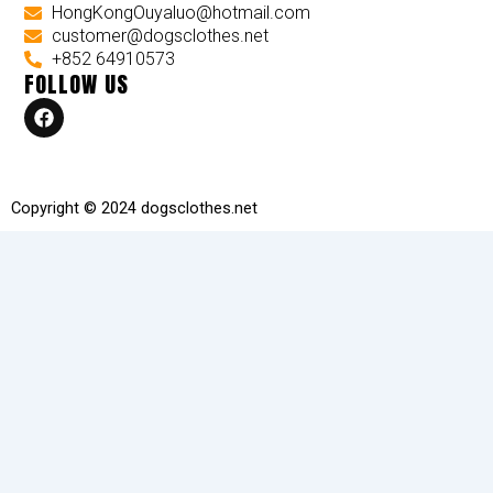
HongKongOuyaluo@hotmail.com
customer@dogsclothes.net
+852 64910573
FOLLOW US
F
a
c
e
b
o
Copyright © 2024 dogsclothes.net
o
k