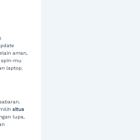
k
update
elain aman,
a spin-mu
an laptop.
esabaran.
milih
situs
ngan lupa,
an