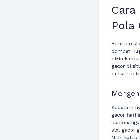
Cara
Pola 
Bermain slo
dompet. Tap
bikin kamu 
gacor
di
sit
pulsa habis,
Mengena
Sebelum n
gacor hari i
kemenangan
slot gacor 
Nah, kalau 