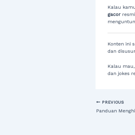
Kalau kamu
gacor
resmi
menguntungk
Konten ini
dan disusu
Kalau mau, 
dan jokes r
PREVIOUS