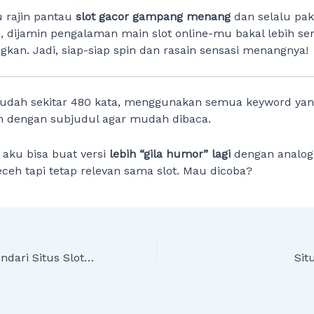
 rajin pantau
slot gacor gampang menang
dan selalu pa
, dijamin pengalaman main slot online-mu bakal lebih se
an. Jadi, siap-siap spin dan rasain sensasi menangnya!
 sudah sekitar 480 kata, menggunakan semua keyword yan
n dengan subjudul agar mudah dibaca.
aku bisa buat versi
lebih “gila humor” lagi
dengan analog
eceh tapi tetap relevan sama slot. Mau dicoba?
Panduan Menghindari Situs Slot Online Abal-abal