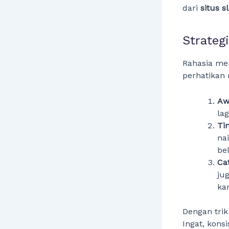
dari
situs s
Strateg
Rahasia me
perhatikan 
Aw
la
Ti
na
be
Ca
ju
ka
Dengan trik 
Ingat, kons