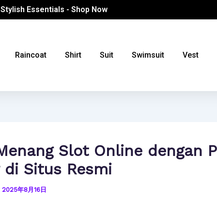
 Stylish Essentials - Shop Now
Raincoat
Shirt
Suit
Swimsuit
Vest
Menang Slot Online dengan P
 di Situs Resmi
/
2025年8月16日