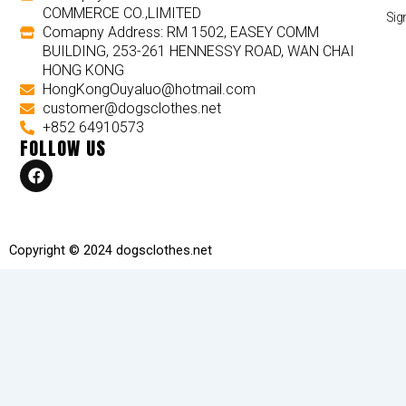
COMMERCE CO.,LIMITED
Sig
Comapny Address: RM 1502, EASEY COMM
BUILDING, 253-261 HENNESSY ROAD, WAN CHAI
HONG KONG
HongKongOuyaluo@hotmail.com
customer@dogsclothes.net
+852 64910573
FOLLOW US
F
a
c
e
b
o
Copyright © 2024 dogsclothes.net
o
k