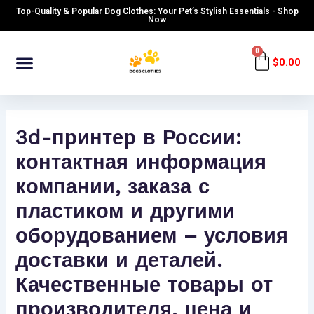
Skip
Post
Top-Quality & Popular Dog Clothes: Your Pet’s Stylish Essentials - Shop
to
navigation
Now
content
Menu
0
Cart
$
0.00
3d-принтер в России:
контактная информация
компании, заказа с
пластиком и другими
оборудованием – условия
доставки и деталей.
Качественные товары от
производителя, цена и