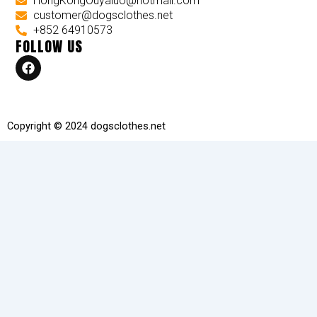
HongKongOuyaluo@hotmail.com
customer@dogsclothes.net
+852 64910573
FOLLOW US
F
a
c
e
b
o
Copyright © 2024 dogsclothes.net
o
k