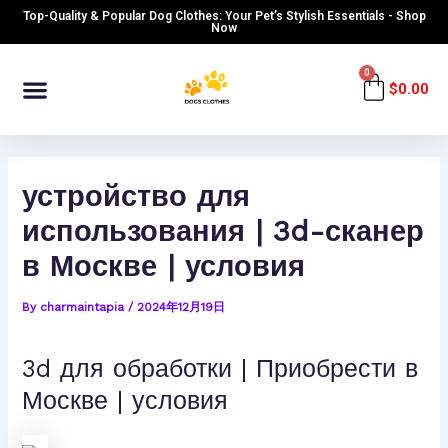
Skip
Post
Top-Quality & Popular Dog Clothes: Your Pet’s Stylish Essentials - Shop
to
navigation
Now
content
Menu
0
Cart
$
0.00
устройство для
использования | 3d-сканер
в Москве | условия
By
charmaintapia
/
2024年12月19日
3d для обработки | Приобрести в
Москве | условия