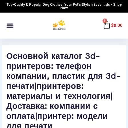
Skip
Post
Top-Quality & Popular Dog Clothes: Your Pet’s Stylish Essentials - Shop
to
navigation
Now
content
Menu
0
Cart
$
0.00
Основной каталог 3d-
принтеров: телефон
компании, пластик для 3d-
печати|принтеров:
материалы и технология|
Доставка: компании с
оплата|принтер: модели
для печати