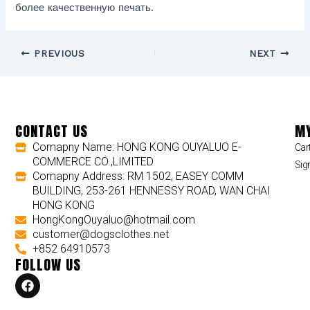
более качественную печать.
PREVIOUS
NEXT
CONTACT US
MY
Comapny Name: HONG KONG OUYALUO E-
Car
COMMERCE CO.,LIMITED
Sig
Comapny Address: RM 1502, EASEY COMM
BUILDING, 253-261 HENNESSY ROAD, WAN CHAI
HONG KONG
HongKongOuyaluo@hotmail.com
customer@dogsclothes.net
+852 64910573
FOLLOW US
F
a
c