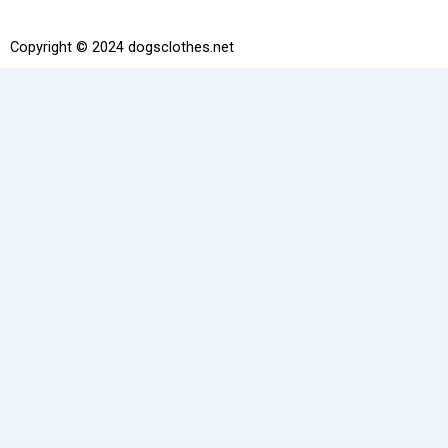
e
b
o
Copyright © 2024 dogsclothes.net
o
k