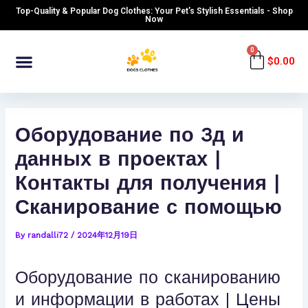
Skip
Post
Top-Quality & Popular Dog Clothes: Your Pet’s Stylish Essentials - Shop
to
navigation
Now
content
Menu
0
Cart
$
0.00
Оборудование по 3д и
данных в проектах |
Контакты для получения |
Сканирование с помощью
By
randalli72
/
2024年12月19日
Оборудование по сканированию
и информации в работах | Цены