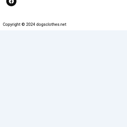
a
c
e
b
o
Copyright © 2024 dogsclothes.net
o
k