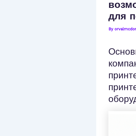
возм
для п
By
orvalmcdo
Основ
компа
принте
принт
обору