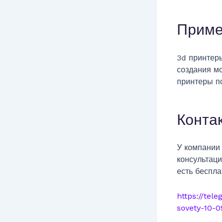
Приме
3d принтер
создания м
принтеры п
Конта
У компании 
консультаци
есть беспла
https://tel
sovety-10-0