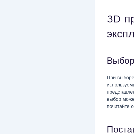
3D п
эксп
Выбор
При выборе
используем
представле
выбор может
почитайте 
Поста