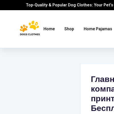
Skip
Post
Top-Quality & Popular Dog Clothes: Your Pet’s
to
navigation
content
Home
Shop
Home Pajamas
Главн
компа
принт
Беспл