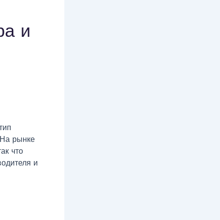
ра и
тип
 На рынке
ак что
водителя и