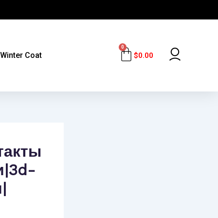
0
Cart
Winter Coat
$
0.00
такты
и|3d-
|