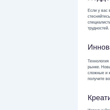
Если у вас 
стесняйтес
специалист
трудностей.
Иннов
Технология 
рынке. Нов
сложные и 
получите в
Креат