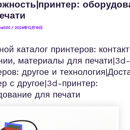
ожность|принтер: оборудов
ечати
nell50
/
2024年12月19日
ной каталог принтеров: контак
нии, материалы для печати|3d
ров: другое и технология|Дост
ер с другое|3d-принтер:
дование для печати