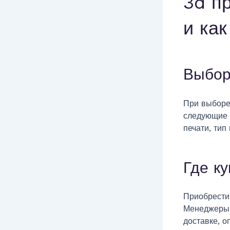
3d пр
и как
Выбор
При выборе
следующие 
печати, тип
Где к
Приобрести
Менеджеры 
доставке, о