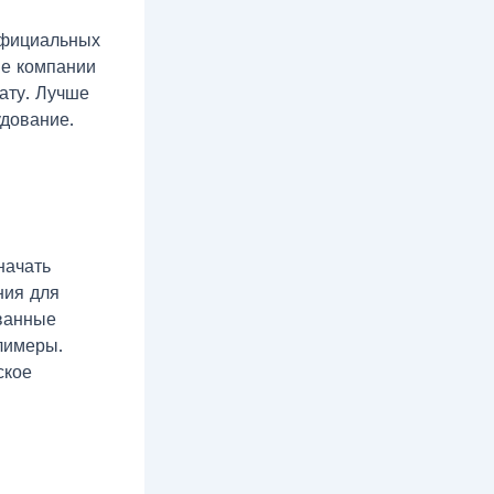
официальных
ые компании
ату. Лучше
дование.
начать
ния для
ованные
лимеры.
ское