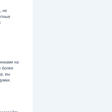
, не
ытные
х
винками на
е более
р, вы
думки.