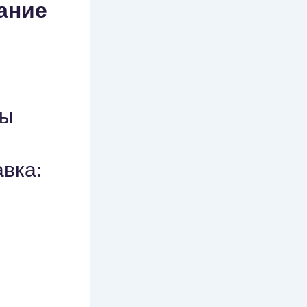
ание
ты
-
авка: