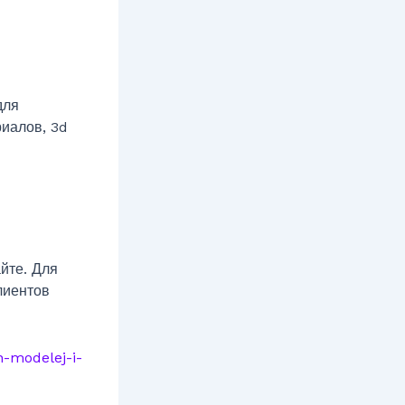
для
риалов, 3d
йте. Для
лиентов
h-modelej-i-