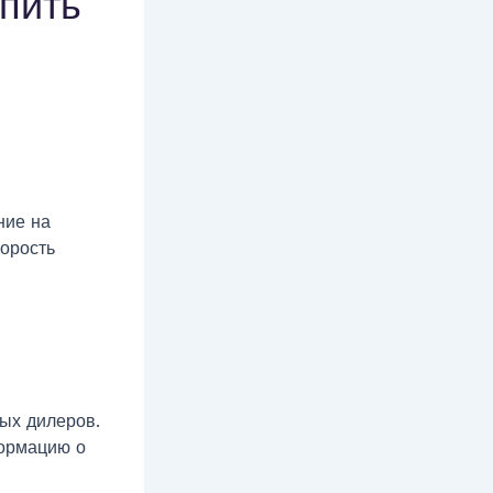
упить
ние на
орость
ых дилеров.
ормацию о